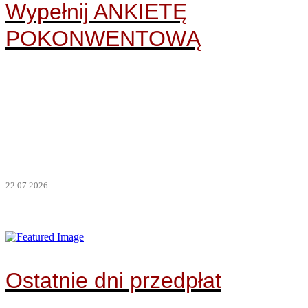
Wypełnij ANKIETĘ
POKONWENTOWĄ
Howdy! Kurz w Dogan opadł, a Saloon opustoszał na
najbliższy rok.Wyjechaliście w poszukiwaniu ciepłych
pryszniców i wygodnych łóżek, amy zostaliśmy z nurtującym
nas pytaniem "Jak było?". Poświęćcie nam jeszcze kilka
minut Waszego czasu i …
22.07.2026
Ostatnie dni przedpłat