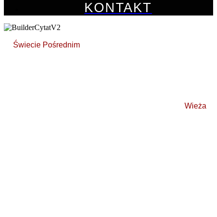
KONTAKT
W
Świecie Pośrednim
powiadają, że "świat poszedł
naprzód". Zaczynasz coraz bardziej to rozumieć
przemierzając bezkresne jałowe ziemie, na których dostrzec
można czasem ledwie żyjące osady lub zdewastowane
miasta wśród pozostałości dawnych technologii.
Wiesz już, że gdzieś tam, pośrodku wszystkiego stoi
Wieża
scalająca wszystkie światy i choć nie bardzo to wszystko
rozumiesz, to pragniesz za wszelką cenę przetrwać w
miejscu, w którym niczego nie można być pewnym - ani
potworów, ani ludzi.
Czy spróbujesz zapisać swoje imię na kartach tej historii?