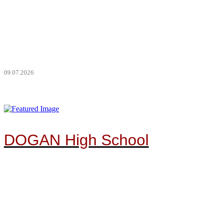
Howdy! To już ostatnie dni III tury przedpłat na Ziemie
Jałowe! Jeśli planujecie dołączyć do nas na pustkowiach, to
jest najlepszy moment, żeby zgarnąć wejściówkę w niższej
cenie. Pełny konwent: 630 zł (do 10 …
09.07.2026
DOGAN High School
Howdy! Przypominamy, że w tym roku część konwentowa
odbywa się pod hasłem Dogan High School! Będziecie mieli
okazję wcielić się w uczniów, którzy w samym środku
apokalipsy próbują przetrwać ostatnie dni roku szkolnego.